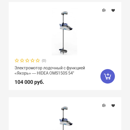
Подбор параметров
Бренд
Вес, кг
Вид мотора
(0)
Электромотор лодочный с функцией
Аккумулятор
«Якорь» — HIDEA OMS150S 54"
104 000 руб.