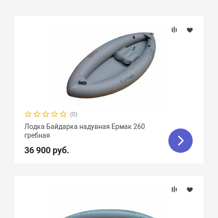
Подбор параметров
Длина, см
Ширина, см
Диаметр баллона, см
(0)
Лодка Байдарка надувная Ермак 260
Плотность ткани, г/м2
гребная
36 900 руб.
Грузоподъемность
Пассажировместимость