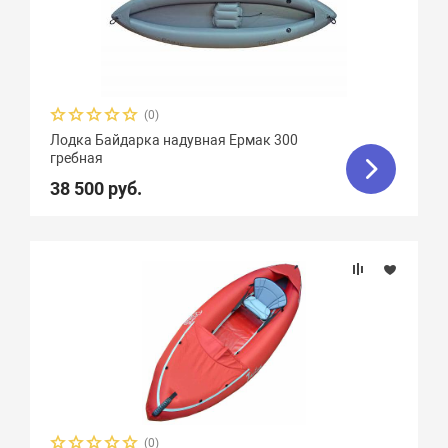
Надувных отсеков
Тип дна
(0)
Вес, кг
Лодка Байдарка надувная Ермак 300
гребная
Вид транца
38 500 руб.
Материал
Крепление сидений
(0)