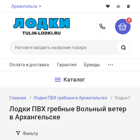
Архангельск
0
8-800-7
Поиск
...
Оплата и доставка
Гарантия
Бренды
Каталог
Главная
Лодки ПВХ гребные в Архангельске
Лодки ПВХ г
Лодки ПВХ гребные Вольный ветер
в Архангельске
Фильтр